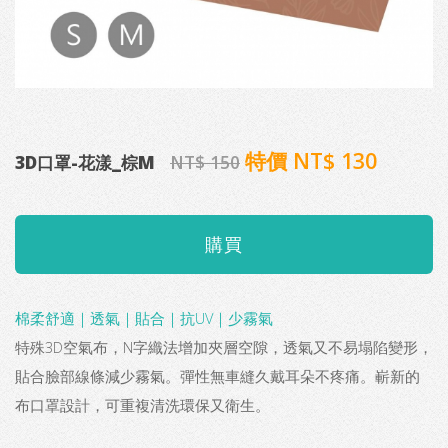
特價 NT$ 130
3D口罩-花漾_棕M
NT$ 150
棉柔舒適｜透氣｜貼合｜抗UV｜少霧氣
特殊3D空氣布，N字織法增加夾層空隙，透氣又不易塌陷變形，
貼合臉部線條減少霧氣。彈性無車縫久戴耳朵不疼痛。嶄新的
布口罩設計，可重複清洗環保又衛生。