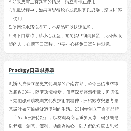
3.如果皮膚上有異常的情況，請立即停止使用。
4.配戴過程中，如果有覺得噁心或氣味難以忍受，請立即停
止使用。
5.使用清水清洗即可，本產品可以快速風乾。
6.摘下口罩時，請小心注意，避免指甲刮傷臉蛋，此外戴眼
鏡的人，在摘下口罩時，也要小心避免口罩勾住眼鏡。
Prodigy口罩眼鼻罩
創辦人成長在歷史文化濃厚的台南古都，至今已從事紡織
業超過30年，隨著環境轉變，傳產深受經濟衝擊，但仍澆
不熄他想延續紡織文化與技術的精神，開始觀察與思考創
意設計如何編織舒適便利的生活。2014年創立了自有品牌
─『Prodigy波特鉅』，以紡織為商品重要元素，研發概念
以舒適、創意、便利、功能為軸心，以人們的角度去思考