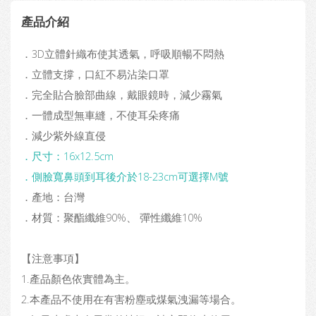
產品介紹
．3D立體針織布使其透氣，呼吸順暢不悶熱
．立體支撐，口紅不易沾染口罩
．完全貼合臉部曲線，戴眼鏡時，減少霧氣
．一體成型無車縫，不使耳朵疼痛
．減少紫外線直侵
．尺寸：16x12.5cm
．側臉寬鼻頭到耳後介於18-23cm可選擇M號
．產地：台灣
．材質：聚酯纖維90%、 彈性纖維10%
【注意事項】
1.產品顏色依實體為主。
2.本產品不使用在有害粉塵或煤氣洩漏等場合。