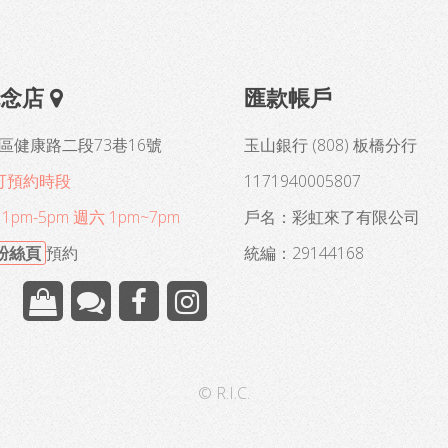
概念店
匯款帳戶
區健康路二段73巷16號
玉山銀行 (808) 板橋分行
可預約時段
1171940005807
pm-5pm 週六 1pm~7pm
戶名：彩虹來了有限公司
B粉絲頁
預約
統編：29144168
© R.I.C.