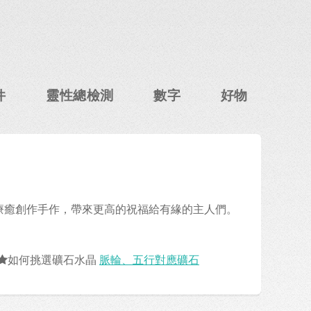
件
靈性總檢測
數字
好物
的療癒創作手作，帶來更高的祝福給有緣的主人們。
如何挑選礦石水晶
脈輪、五行對應礦石