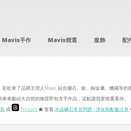
Mavis手作
Mavis精選
服飾
配
彩虹來了品牌主理人Mavis 結合礦石、銀、銅金屬、蠟繩等
供奉奉獻給大自然的物質即包含手作品，這點讓我更慎重看待。
頁
或
Threads
查看
水晶礦石常見問題 |淨化與配戴注意