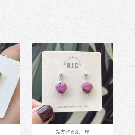
鈷方解石銀耳環