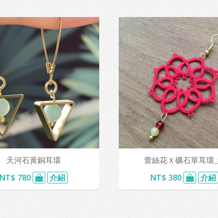
天河石黃銅耳環
蕾絲花Ｘ礦石單耳環_
NT$ 780
介紹
NT$ 380
介紹