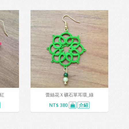
紅
蕾絲花Ｘ礦石單耳環_綠
NT$ 380
介紹