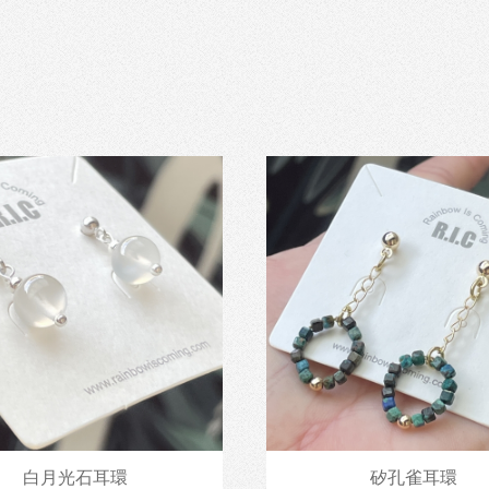
白月光石耳環
矽孔雀耳環