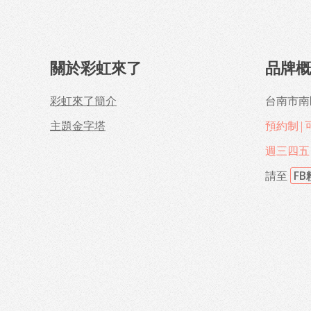
關於彩虹來了
品牌
彩虹來了簡介
台南市南
主題金字塔
預約制|
週三四五 1
請至
F