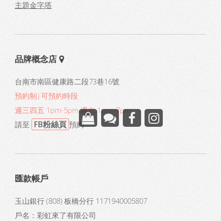
主題金字塔
品牌概念店
台南市南區健康路二段73巷16號
預約制|可預約時段
週三四五 1pm-5pm 週六 1pm~7pm
FB粉絲頁
請至
預約
匯款帳戶
玉山銀行 (808) 板橋分行 1171940005807
戶名：彩虹來了有限公司