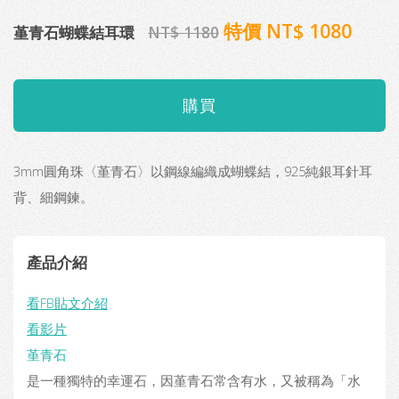
特價 NT$ 1080
堇青石蝴蝶結耳環
NT$ 1180
3mm圓角珠〈堇青石〉以鋼線編織成蝴蝶結，925純銀耳針耳
背、細鋼鍊。
產品介紹
看FB貼文介紹
看影片
堇青石
是一種獨特的幸運石，因堇青石常含有水，又被稱為「水