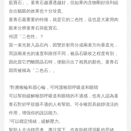
藍寶石」。堇青石越通透越好，但如果內含物剛好排列組
合出貓眼的效果也十分珍貴。
堇青石最重要的特徵，就是它的二色性，這也是大家用肉
眼來分辨堇青石與藍寶石。
何謂「二色性」？
當一束光射入晶石內，因雙折射而分成兩束方向垂直光，
而該兩束光的速度和路徑不同，被晶石吸收之程度有別，
因此當它們離開晶石時，便顯示出了相異的顏色。堇青石
因而被稱為「二色石」。
?對應喉輪和眉心輪，可呵護喉部呼吸道和眼睛
可以幫助緩解喉部呼吸道和眼睛的不適感，也有人認為堇
青石對於甲狀腺不適的人有幫助。可令喉部具鎮靜清涼的
作用，增強你的說話能力。
?可以穩定情緒，緩解壓力。
幫助人去冷靜思考、專注當下，也有助梳理混亂的思緒，