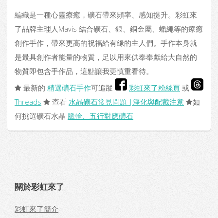
編織是一種心靈療癒，礦石帶來頻率、感知提升。彩虹來
了品牌主理人Mavis 結合礦石、銀、銅金屬、蠟繩等的療癒
創作手作，帶來更高的祝福給有緣的主人們。手作本身就
是最具創作者能量的物質，足以用來供奉奉獻給大自然的
物質即包含手作品，這點讓我更慎重看待。
最新的
精選礦石手作
可追蹤
彩虹來了粉絲頁
或
Threads
查看
水晶礦石常見問題 |淨化與配戴注意
如
何挑選礦石水晶
脈輪、五行對應礦石
關於彩虹來了
彩虹來了簡介