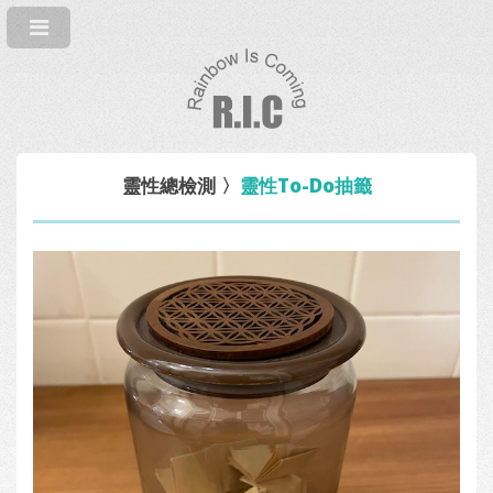
靈性總檢測
〉
靈性To-Do抽籤