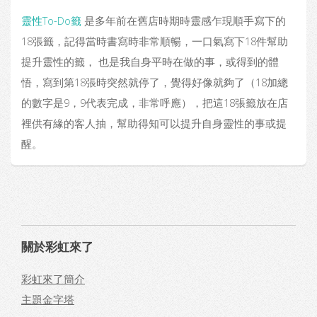
靈性To-Do籤
是多年前在舊店時期時靈感乍現順手寫下的
18張籤，記得當時書寫時非常順暢，一口氣寫下18件幫助
提升靈性的籤， 也是我自身平時在做的事，或得到的體
悟，寫到第18張時突然就停了，覺得好像就夠了（18加總
的數字是9，9代表完成，非常呼應），把這18張籤放在店
裡供有緣的客人抽，幫助得知可以提升自身靈性的事或提
醒。
關於彩虹來了
彩虹來了簡介
主題金字塔