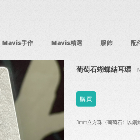
Mavis手作
Mavis精選
服飾
配
葡萄石蝴蝶結耳環
N
3mm立方珠〈葡萄石〉以鋼