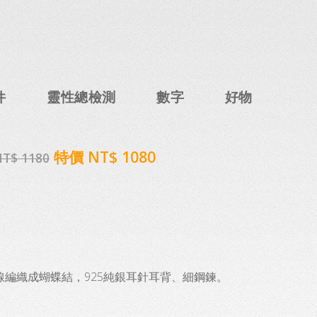
件
靈性總檢測
數字
好物
特價 NT$ 1080
T$ 1180
線編織成蝴蝶結，925純銀耳針耳背、細鋼鍊。