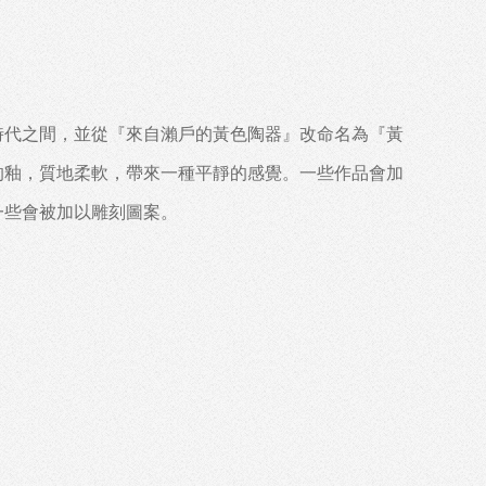
時代之間，並從『來自瀨戶的黃色陶器』改命名為『黃
的釉，質地柔軟，帶來一種平靜的感覺。一些作品會加
一些會被加以雕刻圖案。