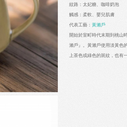
紋路：太妃糖、咖啡奶泡
觸感：柔軟、嬰兒肌膚
代表工藝：
黃瀨戶
開始於室町時代末期到桃山
瀨戶』。黃瀨戶使用淡黃色
上茶色或綠色的斑紋，也有